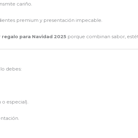
nsmite cariño.
dientes premium y presentación impecable.
r regalo para Navidad 2025
porque combinan sabor, estéti
olo debes:
 o especial).
entación.