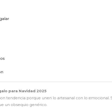
galar
dos
ón
galo para Navidad 2025
on tendencia porque unen lo artesanal con lo emocional. So
ue un obsequio genérico.