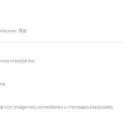
licioso. 🎅🏼
nes irresistibles:
ia.
os
con imágenes comestibles o mensajes especiales.