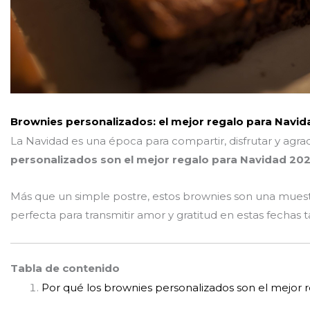
Brownies personalizados: el mejor regalo para Navid
La Navidad es una época para compartir, disfrutar y agra
personalizados son el mejor regalo para Navidad 20
Más que un simple postre, estos brownies son una muestra
perfecta para transmitir amor y gratitud en estas fechas t
Tabla de contenido
Por qué los brownies personalizados son el mejor 