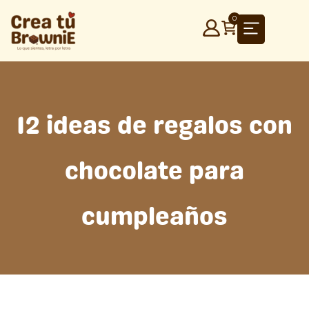
Ir
0
al
contenido
12 ideas de regalos con
chocolate para
cumpleaños