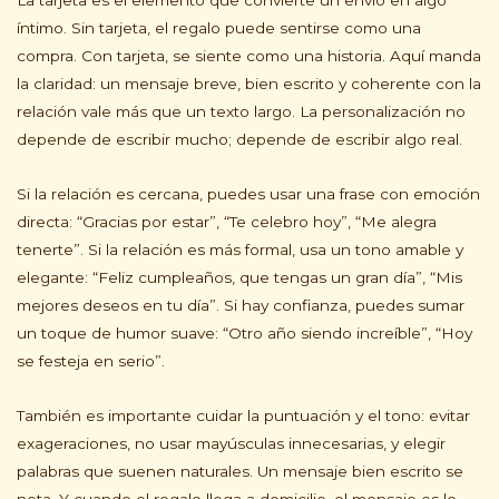
íntimo. Sin tarjeta, el regalo puede sentirse como una
compra. Con tarjeta, se siente como una historia. Aquí manda
la claridad: un mensaje breve, bien escrito y coherente con la
relación vale más que un texto largo. La personalización no
depende de escribir mucho; depende de escribir algo real.
Si la relación es cercana, puedes usar una frase con emoción
directa: “Gracias por estar”, “Te celebro hoy”, “Me alegra
tenerte”. Si la relación es más formal, usa un tono amable y
elegante: “Feliz cumpleaños, que tengas un gran día”, “Mis
mejores deseos en tu día”. Si hay confianza, puedes sumar
un toque de humor suave: “Otro año siendo increíble”, “Hoy
se festeja en serio”.
También es importante cuidar la puntuación y el tono: evitar
exageraciones, no usar mayúsculas innecesarias, y elegir
palabras que suenen naturales. Un mensaje bien escrito se
nota. Y cuando el regalo llega a domicilio, el mensaje es lo