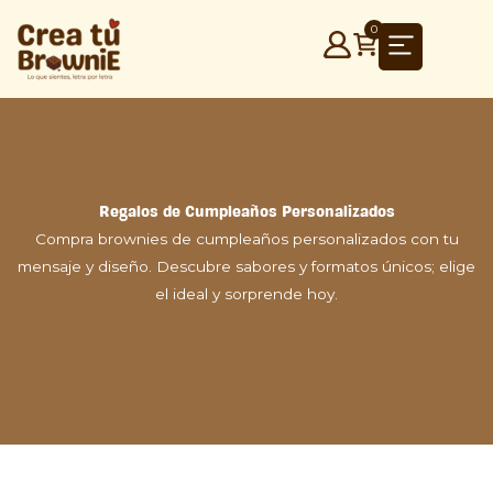
0
Ir
al
contenido
Regalos de Cumpleaños Personalizados
Compra brownies de cumpleaños personalizados con tu
mensaje y diseño. Descubre sabores y formatos únicos; elige
el ideal y sorprende hoy.