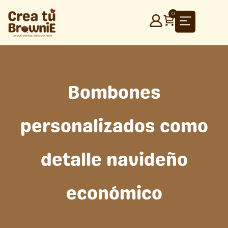
Ir
0
al
contenido
Bombones
personalizados como
detalle navideño
económico