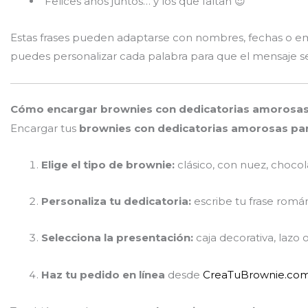
“Felices años juntos… y los que faltan 😍”
Estas frases pueden adaptarse con nombres, fechas o emo
puedes personalizar cada palabra para que el mensaje se
Cómo encargar brownies con dedicatorias amorosas p
Encargar tus
brownies con dedicatorias amorosas par
Elige el tipo de brownie:
clásico, con nuez, choco
Personaliza tu dedicatoria:
escribe tu frase romá
Selecciona la presentación:
caja decorativa, lazo
Haz tu pedido en línea
desde
CreaTuBrownie.co