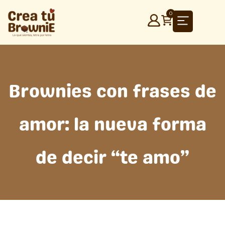
Ir
0
al
contenido
Brownies con frases de
amor: la nueva forma
de decir “te amo”