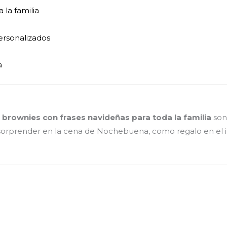
la familia
ersonalizados
a
s
brownies con frases navideñas para toda la familia
son
ra sorprender en la cena de Nochebuena, como regalo en el