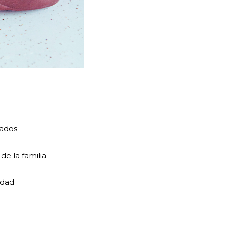
zados
e la familia
idad