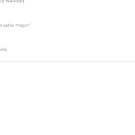
la Navidad”.
os sabe mejor”.
sía.