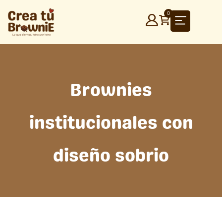
Ir
0
al
contenido
Brownies
institucionales con
diseño sobrio