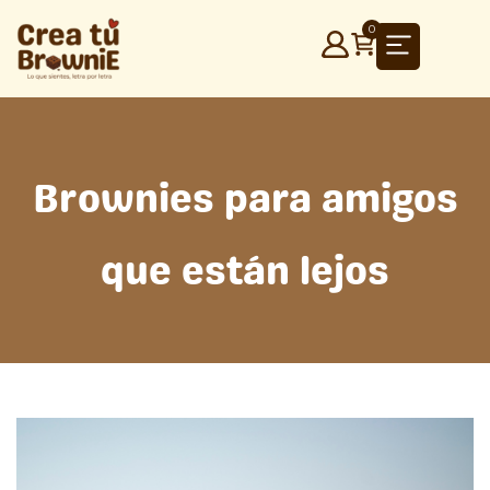
Ir
0
al
contenido
Brownies para amigos
que están lejos