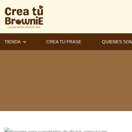
Ir
al
contenido
TIENDA
CREA TU FRASE
QUIENES SO