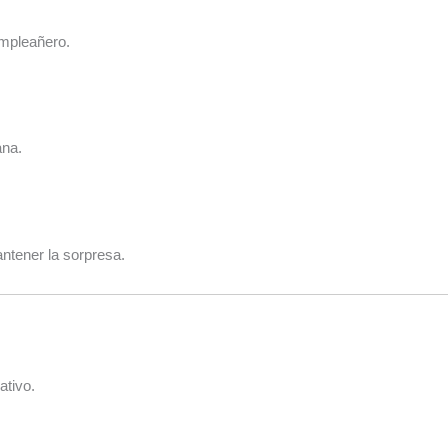
umpleañero.
ana.
ntener la sorpresa.
ativo.