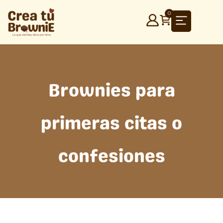
Ir
0
al
contenido
Brownies para
primeras citas o
confesiones