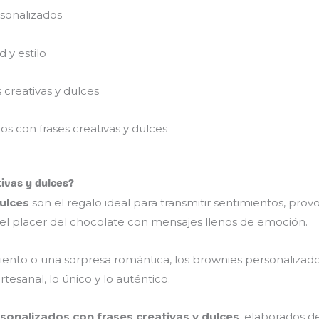
rsonalizados
 y estilo
creativas y dulces
s con frases creativas y dulces
tivas y dulces?
ulces
son el regalo ideal para transmitir sentimientos, prov
el placer del chocolate con mensajes llenos de emoción.
ento o una sorpresa romántica, los brownies personalizados 
tesanal, lo único y lo auténtico.
onalizados con frases creativas y dulces
, elaborados d