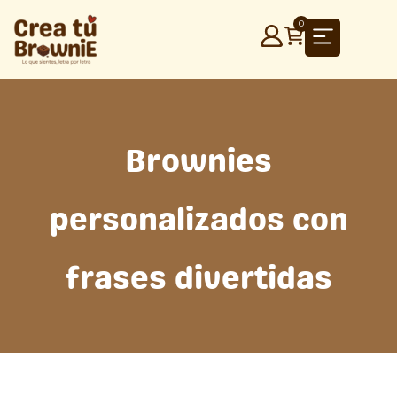
Ir
0
al
contenido
Brownies
personalizados con
frases divertidas