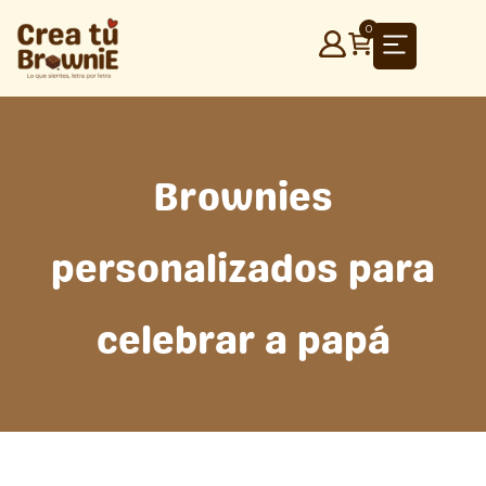
Ir
0
al
contenido
Brownies
personalizados para
celebrar a papá