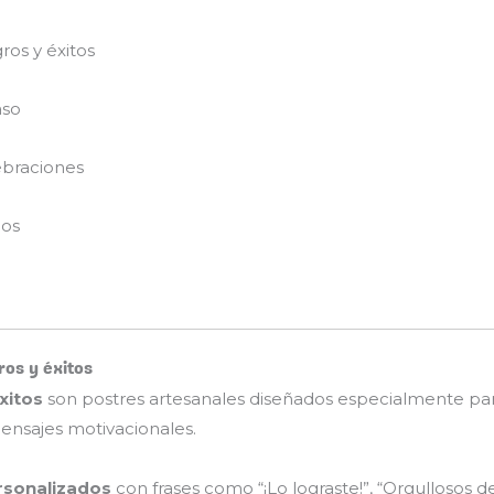
ros y éxitos
aso
ebraciones
dos
ros y éxitos
xitos
son postres artesanales diseñados especialmente pa
ensajes motivacionales.
rsonalizados
con frases como “¡Lo lograste!”, “Orgullosos de 