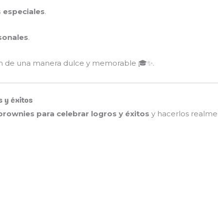
s especiales
.
sonales
.
ión de una manera dulce y memorable 🎓✨.
s y éxitos
brownies para celebrar logros y éxitos
y hacerlos realme