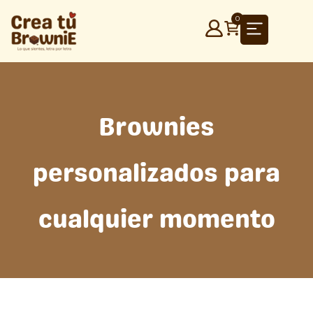
Ir
0
al
contenido
Brownies
personalizados para
cualquier momento