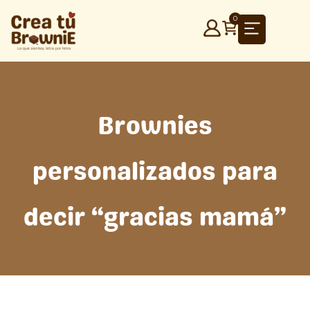
Ir
0
al
contenido
Brownies
personalizados para
decir “gracias mamá”