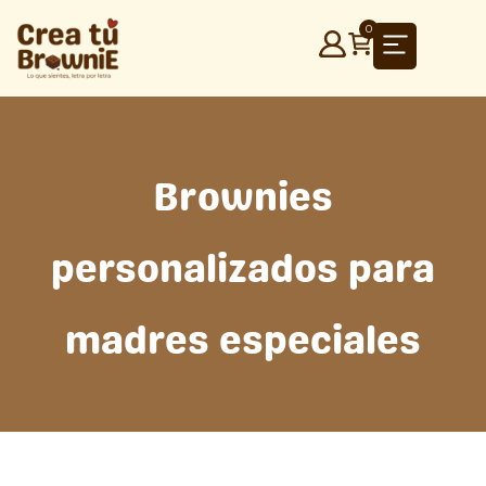
Ir
0
al
contenido
Brownies
personalizados para
madres especiales