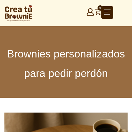
Ir
0
al
contenido
Brownies personalizados
para pedir perdón