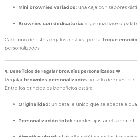
Mini brownies variados:
una caja con sabores disti
Brownies con dedicatoria:
elige una frase o palab
Cada uno de estos regalos destaca por su
toque emocion
personalizados.
4. Beneficios de regalar brownies personalizados ❤️
Regalar
brownies personalizados
no solo demuestra ca
Entre los principales beneficios están:
Originalidad:
un detalle único que se adapta a cual
Personalización total:
puedes ajustar el sabor, el 
Atractivo visual:
el diseño estético de los brownies l