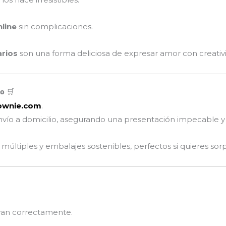
line
sin complicaciones.
arios
son una forma deliciosa de expresar amor con creativ
o 🛒
ownie.com
.
vío a domicilio, asegurando una presentación impecable 
tiples y embalajes sostenibles, perfectos si quieres sorp
rvan correctamente.