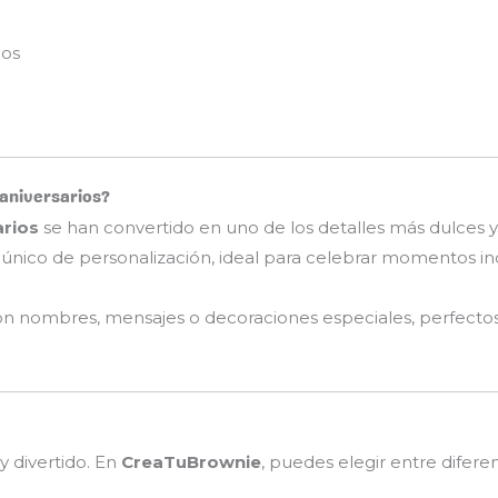
dos
 aniversarios?
arios
se han convertido en uno de los detalles más dulces y 
nico de personalización, ideal para celebrar momentos ino
 nombres, mensajes o decoraciones especiales, perfectos pa
y divertido. En
CreaTuBrownie
, puedes elegir entre difere