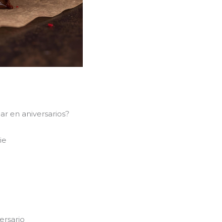
ar en aniversarios?
ie
ersario