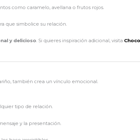
ntos como caramelo, avellana o frutos rojos.
ra que simbolice su relación.
al y delicioso
. Si quieres inspiración adicional, visita
Choco
riño, también crea un vínculo emocional.
quier tipo de relación.
mensaje y la presentación.
os hace irresistibles.