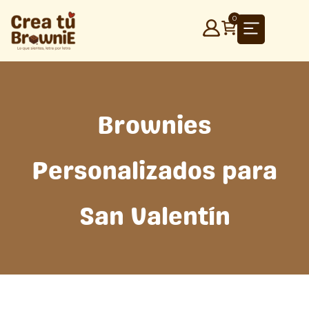
Ir
0
al
contenido
Brownies
Personalizados para
San Valentín