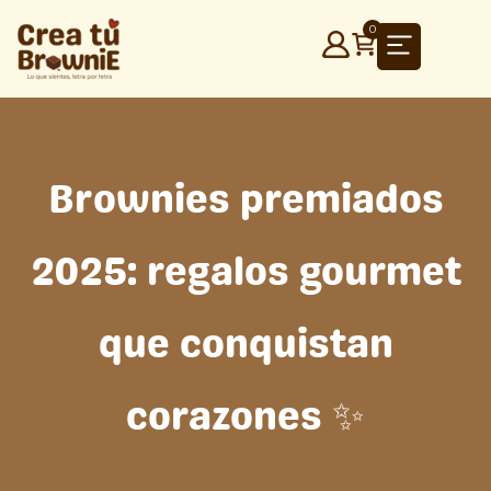
Ir
0
al
contenido
Brownies premiados
2025: regalos gourmet
que conquistan
corazones ✨