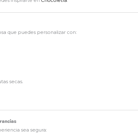
des inspirarte en
Chocoletra
.
osa que puedes personalizar con:
tas secas.
rancias
periencia sea segura: