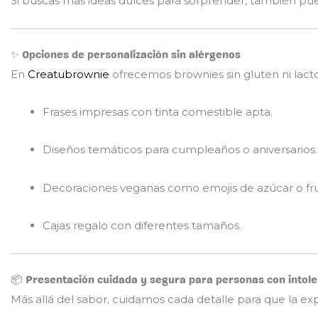
Si buscas más ideas dulces para sorprender, también pue
✨ Opciones de personalización sin alérgenos
En
Creatubrownie
ofrecemos brownies sin gluten ni lact
Frases impresas con tinta comestible apta.
Diseños temáticos para cumpleaños o aniversarios.
Decoraciones veganas como emojis de azúcar o fru
Cajas regalo con diferentes tamaños.
📦 Presentación cuidada y segura para personas con intole
Más allá del sabor, cuidamos cada detalle para que la ex