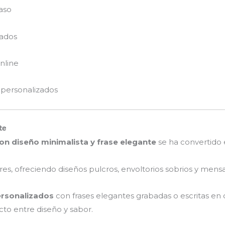
aso
zados
nline
 personalizados
te
n diseño minimalista y frase elegante
se ha convertido 
es, ofreciendo diseños pulcros, envoltorios sobrios y men
ersonalizados
con frases elegantes grabadas o escritas en 
cto entre diseño y sabor.