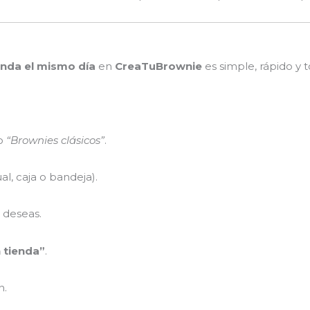
enda el mismo día
en
CreaTuBrownie
es simple, rápido y 
o
“Brownies clásicos”
.
al, caja o bandeja).
 deseas.
 tienda”
.
n.