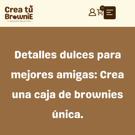
Ir
0
al
contenido
Detalles dulces para
mejores amigas: Crea
una caja de brownies
única.