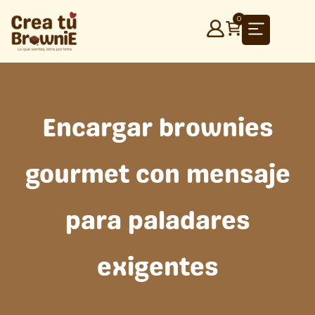
Ir
0
al
contenido
Encargar brownies
gourmet con mensaje
para paladares
exigentes