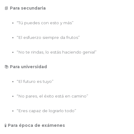
📘
Para secundaria
“Tú puedes con esto y más”
“El esfuerzo siempre da frutos”
“No te rindas, lo estás haciendo genial”
📚
Para universidad
“El futuro es tuyo”
“No pares, el éxito está en camino”
“Eres capaz de lograrlo todo”
🧪
Para época de exámenes