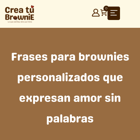
Ir
0
al
contenido
Frases para brownies
personalizados que
expresan amor sin
palabras