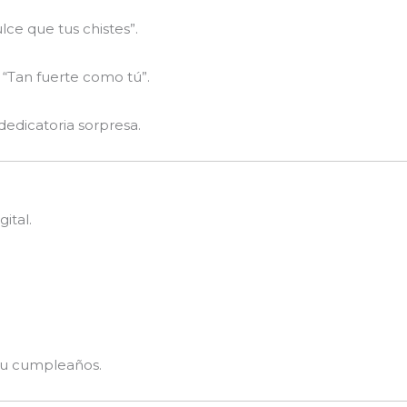
ce que tus chistes”.
“Tan fuerte como tú”.
edicatoria sorpresa.
ital.
su cumpleaños.