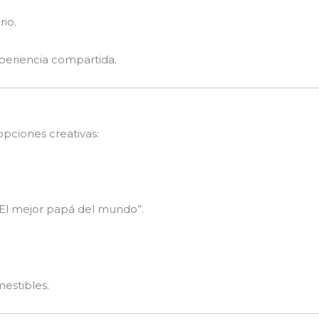
rio.
xperiencia compartida.
opciones creativas:
El mejor papá del mundo”.
estibles.