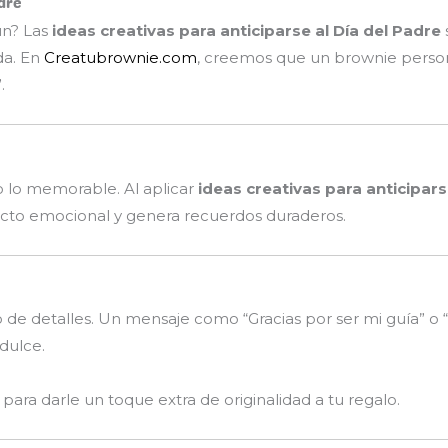
adre
ún? Las
ideas creativas para anticiparse al Día del Padre
da. En
Creatubrownie.com
, creemos que un brownie person
.
no lo memorable. Al aplicar
ideas creativas para anticipars
fecto emocional y genera recuerdos duraderos.
o de detalles. Un mensaje como “Gracias por ser mi guía” o
dulce.
para darle un toque extra de originalidad a tu regalo.