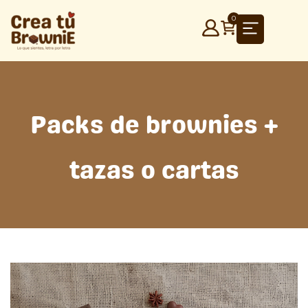
Ir
0
al
contenido
Packs de brownies +
tazas o cartas