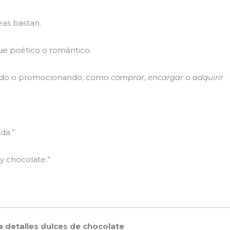
eas bastan.
e poético o romántico.
endo o promocionando, como
comprar
,
encargar
o
adquirir
.
da.”
y chocolate.”
ra detalles dulces de chocolate