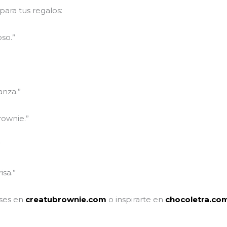
para tus regalos:
oso.”
anza.”
rownie.”
”
isa.”
ases en
creatubrownie.com
o inspirarte en
chocoletra.co