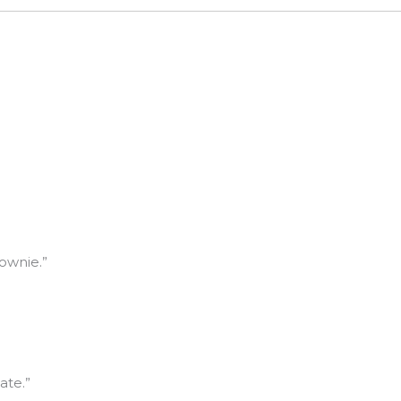
ownie.”
ate.”