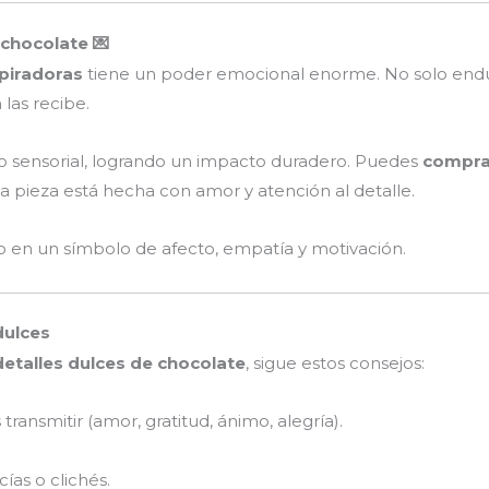
 chocolate 💌
spiradoras
tiene un poder emocional enorme. No solo endulz
las recibe.
o sensorial, logrando un impacto duradero. Puedes
comprar
a pieza está hecha con amor y atención al detalle.
o en un símbolo de afecto, empatía y motivación.
dulces
detalles dulces de chocolate
, sigue estos consejos:
transmitir (amor, gratitud, ánimo, alegría).
cías o clichés.