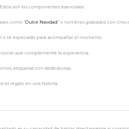
. Estos son los componentes esenciales:
rases como “
Dulce Navidad
” o nombres grabados con choco
nal o té especiado para acompañar el momento.
ersonal que complemente la experiencia.
ornos, etiquetas con dedicatorias.
te el regalo en una historia.
lizado es su capacidad de hablar directamente al corazón. 