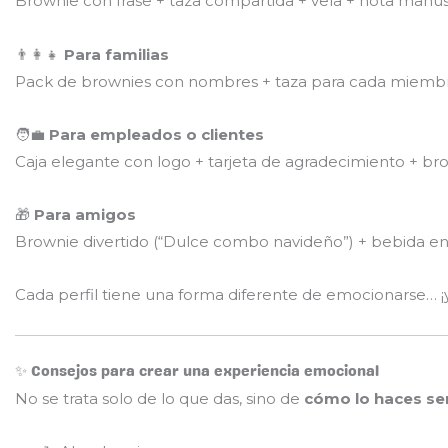
Brownie con frase + taza compartida + vela + nota manuscr
👨‍👩‍👧
Para familias
Pack de brownies con nombres + taza para cada miembro
🧑‍💼
Para empleados o clientes
Caja elegante con logo + tarjeta de agradecimiento + br
🎁
Para amigos
Brownie divertido (“Dulce combo navideño”) + bebida ener
Cada perfil tiene una forma diferente de emocionarse… ¡
✨ Consejos para crear una experiencia emocional
No se trata solo de lo que das, sino de
cómo lo haces sen