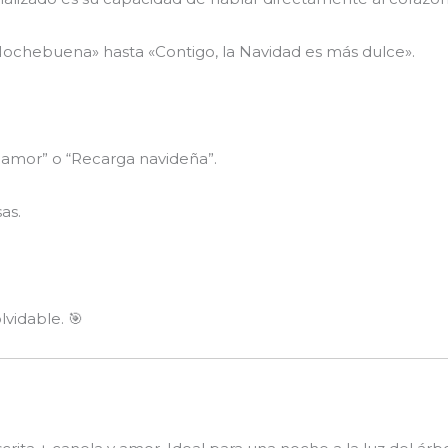
 Nochebuena» hasta «Contigo, la Navidad es más dulce».
amor” o “Recarga navideña”.
as.
vidable. 🎯