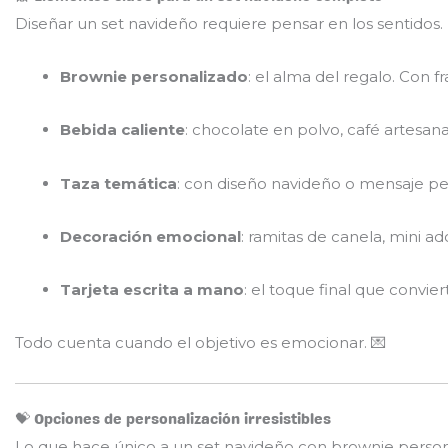
Diseñar un set navideño requiere pensar en los sentidos
Brownie personalizado
: el alma del regalo. Con f
Bebida caliente
: chocolate en polvo, café artesa
Taza temática
: con diseño navideño o mensaje p
Decoración emocional
: ramitas de canela, mini ad
Tarjeta escrita a mano
: el toque final que convier
Todo cuenta cuando el objetivo es emocionar. 💌
💝 Opciones de personalización irresistibles
Lo que hace único a un set navideño con brownie persona