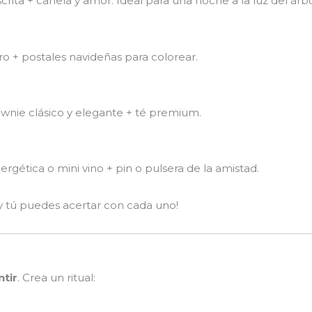
ita + canela y amor. Ideal para una noche a la luz del árbo
 + postales navideñas para colorear.
ownie clásico y elegante + té premium.
gética o mini vino + pin o pulsera de la amistad.
y tú puedes acertar con cada uno!
tir
. Crea un ritual: