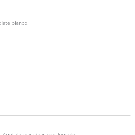
late blanco.
Aquí algunas ideas para lograrlo: