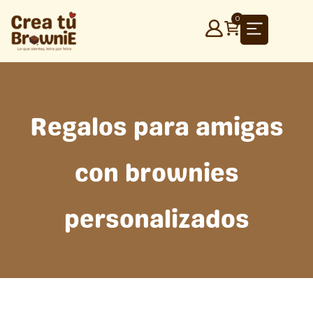
Ir
0
al
contenido
Regalos para amigas
con brownies
personalizados