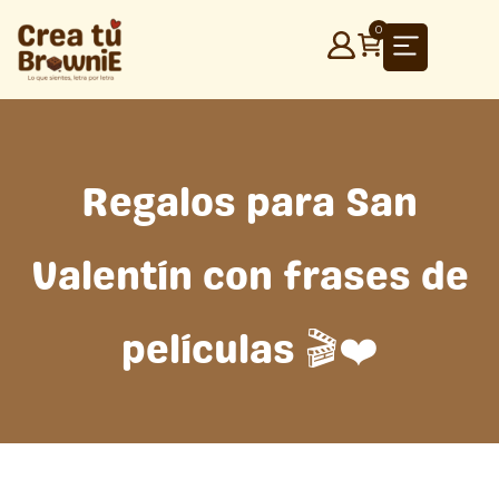
Ir
0
al
contenido
Regalos para San
Valentín con frases de
películas 🎬❤️