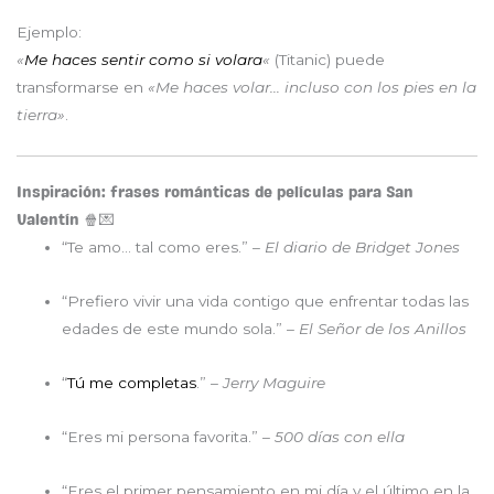
Ejemplo:
«
Me haces sentir como si volara
«
(Titanic) puede
transformarse en
«Me haces volar… incluso con los pies en la
tierra»
.
Inspiración: frases románticas de películas para San
Valentín 🍿💌
“Te amo… tal como eres.” –
El diario de Bridget Jones
“Prefiero vivir una vida contigo que enfrentar todas las
edades de este mundo sola.” –
El Señor de los Anillos
“
Tú me completas
.” –
Jerry Maguire
“Eres mi persona favorita.” –
500 días con ella
“Eres el primer pensamiento en mi día y el último en la