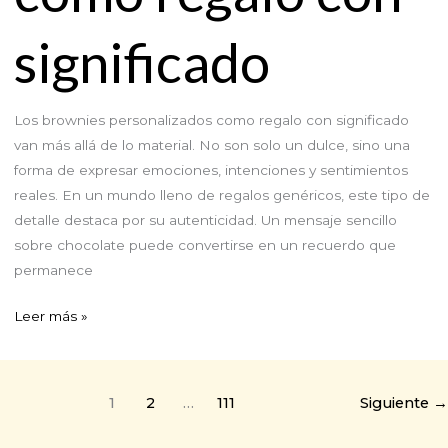
significado
Los brownies personalizados como regalo con significado
van más allá de lo material. No son solo un dulce, sino una
forma de expresar emociones, intenciones y sentimientos
reales. En un mundo lleno de regalos genéricos, este tipo de
detalle destaca por su autenticidad. Un mensaje sencillo
sobre chocolate puede convertirse en un recuerdo que
permanece
Brownies
Leer más »
personalizados
como
regalo
1
2
…
111
Siguiente
→
con
significado