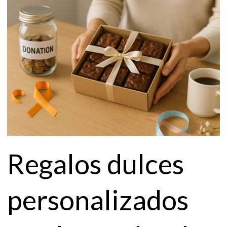
sin
complicarte
Regalos dulces
personalizados