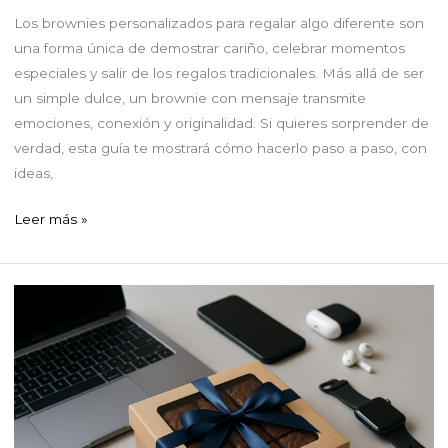
Los brownies personalizados para regalar algo diferente son
una forma única de demostrar cariño, celebrar momentos
especiales y salir de los regalos tradicionales. Más allá de ser
un simple dulce, un brownie con mensaje transmite
emociones, conexión y originalidad. Si quieres sorprender de
verdad, esta guía te mostrará cómo hacerlo paso a paso, con
ideas,
Brownies
Leer más »
personalizados
para
regalar
algo
diferente