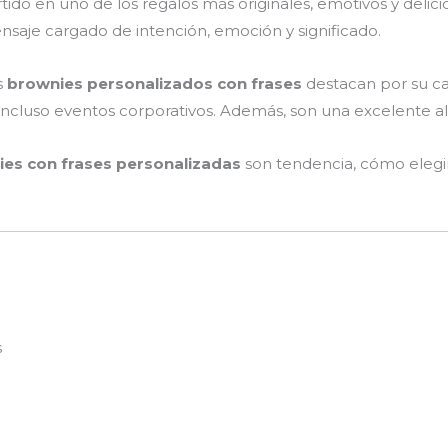
ido en uno de los regalos más originales, emotivos y deli
ensaje cargado de intención, emoción y significado.
s
brownies personalizados con frases
destacan por su ca
incluso eventos corporativos. Además, son una excelente alte
es con frases personalizadas
son tendencia, cómo elegir
s