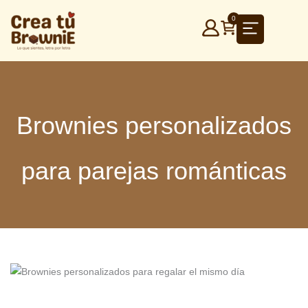
Ir
0
al
contenido
Brownies personalizados
para parejas románticas