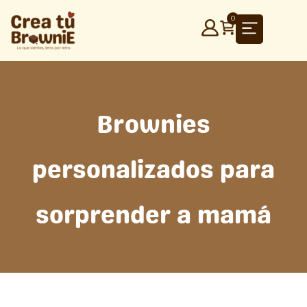
Ir
0
al
contenido
Brownies
personalizados para
sorprender a mamá