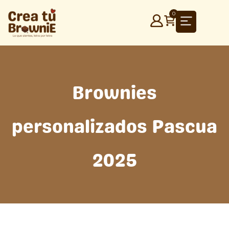
Ir
0
al
contenido
Brownies
personalizados Pascua
2025