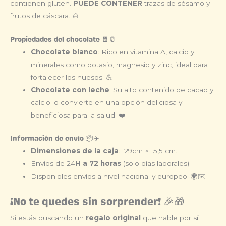
contienen gluten.
PUEDE CONTENER
trazas de sésamo y
frutos de cáscara. 🌰
Propiedades del chocolate 🍫🥛
Chocolate blanco
: Rico en vitamina A, calcio y
minerales como potasio, magnesio y zinc, ideal para
fortalecer los huesos. 💪
Chocolate con leche
: Su alto contenido de cacao y
calcio lo convierte en una opción deliciosa y
beneficiosa para la salud. ❤️
Información de envío 📦✈️
Dimensiones de la caja
: 29cm × 15,5 cm.
Envíos de 24
H a 72 horas
(solo días laborales).
Disponibles envíos a nivel nacional y europeo. 🌍✉️
¡No te quedes sin sorprender! 🎉🎁
Si estás buscando un
regalo original
que hable por sí