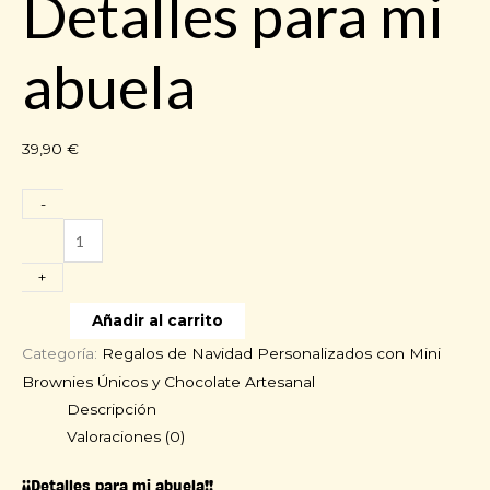
Detalles para mi
abuela
39,90
€
-
Detalles
para
+
mi
abuela
Añadir al carrito
cantidad
Categoría:
Regalos de Navidad Personalizados con Mini
Brownies Únicos y Chocolate Artesanal
Descripción
Valoraciones (0)
¡¡Detalles para mi abuela!!