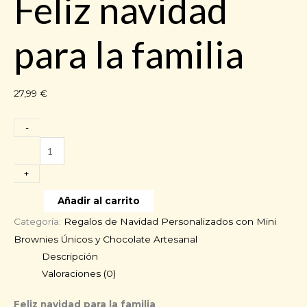
Feliz navidad
para la familia
27,99
€
-
Feliz
navidad
+
para
la
Añadir al carrito
familia
Categoría:
Regalos de Navidad Personalizados con Mini
cantidad
Brownies Únicos y Chocolate Artesanal
Descripción
Valoraciones (0)
Feliz navidad para la familia