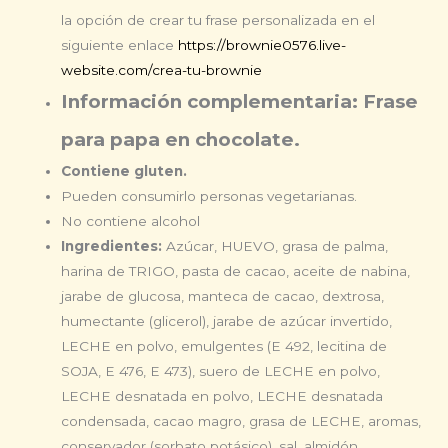
la opción de crear tu frase personalizada
en el
siguiente enlace
https://brownie0576.live-
website.com/crea-tu-brownie
Información complementaria: Frase
para papa en chocolate.
Contiene gluten.
Pueden consumirlo personas vegetarianas.
No contiene alcohol
Ingredientes:
Azúcar, HUEVO, grasa de palma,
harina de TRIGO, pasta de cacao, aceite de nabina,
jarabe de glucosa, manteca de cacao, dextrosa,
humectante (glicerol), jarabe de azúcar invertido,
LECHE en polvo, emulgentes (E 492, lecitina de
SOJA, E 476, E 473), suero de LECHE en polvo,
LECHE desnatada en polvo, LECHE desnatada
condensada, cacao magro, grasa de LECHE, aromas,
conservador (sorbato potásico), sal, almidón