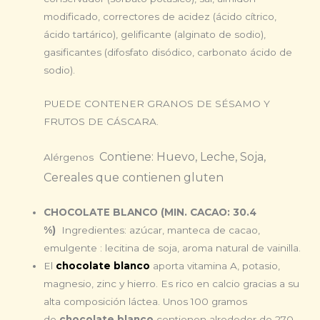
modificado, correctores de acidez (ácido cítrico,
ácido tartárico), gelificante (alginato de sodio),
gasificantes (difosfato disódico, carbonato ácido de
sodio).
PUEDE CONTENER GRANOS DE SÉSAMO Y
FRUTOS DE CÁSCARA.
Contiene: Huevo, Leche, Soja,
Alérgenos
Cereales que contienen gluten
CHOCOLATE BLANCO (MIN. CACAO: 30.4
%)
Ingredientes: azúcar, manteca de cacao,
emulgente : lecitina de soja, aroma natural de vainilla.
El
chocolate blanco
aporta vitamina A, potasio,
magnesio, zinc y hierro. Es rico en calcio gracias a su
alta composición láctea. Unos 100 gramos
de
chocolate blanco
contienen alrededor de 270