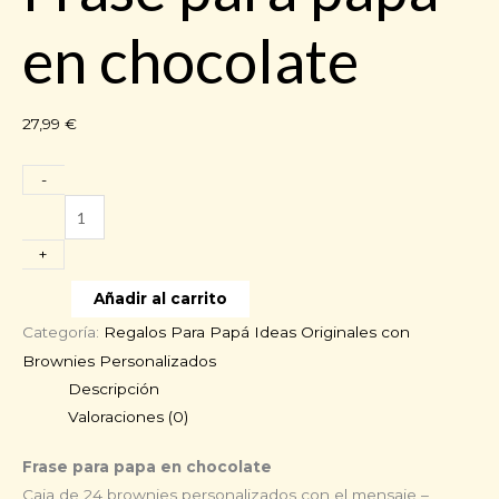
en chocolate
27,99
€
-
Frase
para
+
papa
en
Añadir al carrito
chocolate
Categoría:
Regalos Para Papá Ideas Originales con
cantidad
Brownies Personalizados
Descripción
Valoraciones (0)
Frase para papa en chocolate
Caja de 24 brownies personalizados con el mensaje –