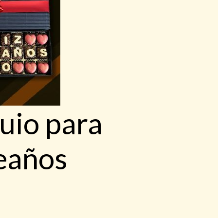
uio para
eaños