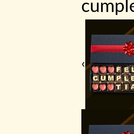
cumpl
❮