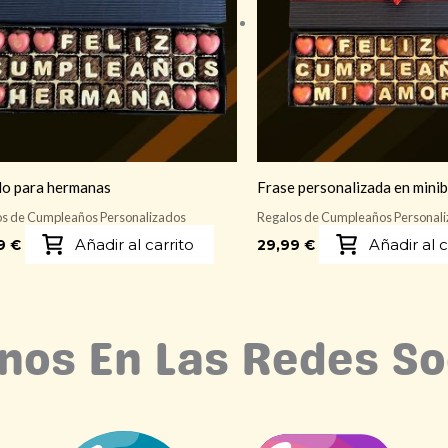
o para hermanas
Frase personalizada en mini
s de Cumpleaños Personalizados
Regalos de Cumpleaños Personal
Añadir al carrito
Añadir al c
99
€
29,99
€
nos En Las Redes So