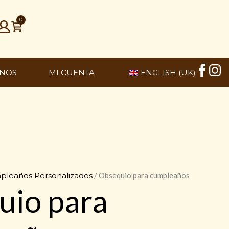
0
NOS
MI CUENTA
ENGLISH (UK)
pleaños Personalizados
/ Obsequio para cumpleaños
uio para