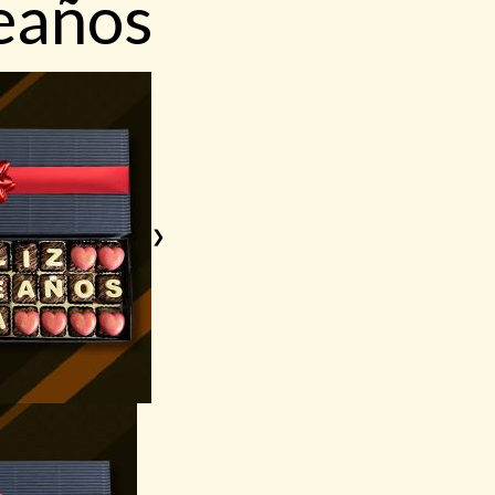
eaños
❯