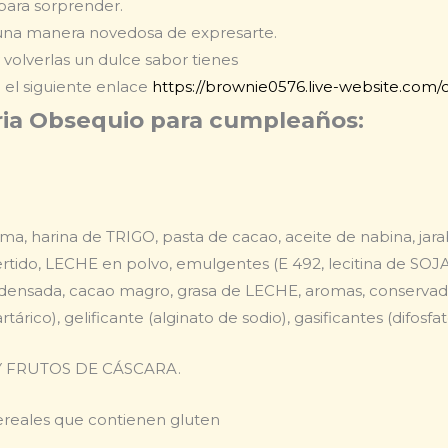
para sorprender.
una manera novedosa de expresarte.
 volverlas un dulce sabor tienes
 el siguiente enlace
https://brownie0576.live-website.com/
ia Obsequio para cumpleaños:
a, harina de TRIGO, pasta de cacao, aceite de nabina, jar
ertido, LECHE en polvo, emulgentes (E 492, lecitina de SOJ
nsada, cacao magro, grasa de LECHE, aromas, conservador 
rtárico), gelificante (alginato de sodio), gasificantes (difosf
 FRUTOS DE CÁSCARA.
ereales que contienen gluten