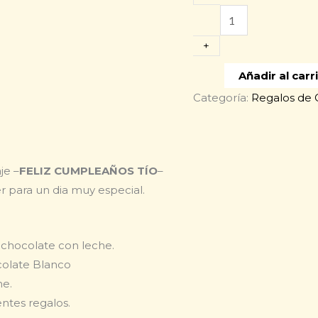
Obsequio
para
+
cumpleaños
cantidad
Añadir al carr
Categoría:
Regalos de 
je –
FELIZ CUMPLEAÑOS TÍO
–
para un dia muy especial.
chocolate con leche.
ocolate Blanco
he.
ntes regalos.