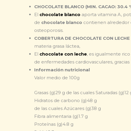
CHOCOLATE BLANCO (MIN. CACAO: 30.4 
El
chocolate blanco
aporta vitamina A, pota
de
chocolate blanco
contienen alrededor d
osteoporosis.
COBERTURA DE CHOCOLATE CON LECHE (M
materia grasa láctea,
El
chocolate con leche
, es igualmente ric
de enfermedades cardiovasculares, gracias 
Información nutricional
Valor medio de 100g
Grasas (g)
29 g
de las cuales Saturadas (g)
12 
Hidratos de carbono (g)
48 g
de las cuales Azúcares (g)
38 g
Fibra alimentaria (g)
1.7 g
Proteínas (g)
4.8 g