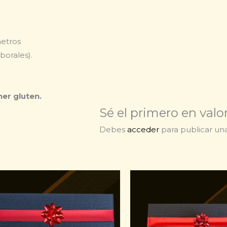
metros
borales).
er gluten.
Sé el primero en val
Debes
acceder
para publicar una