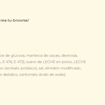
crea-tu-brownie/
abe de glucosa, manteca de cacao, dextrosa,
A, E 476, E 473), suero de LECHE en polvo, LECHE
(sorbato potásico), sal, almidón modificado,
ato disódico, carbonato ácido de sodio).