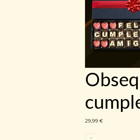
Obseq
cumpl
29,99
€
-