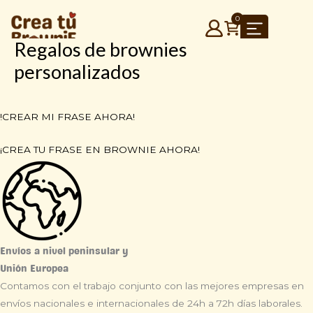
0
Regalos de brownies
Ir
¡CREA TU BROWNIE
personalizados
al
PERSONALIZADO!
contenido
!CREAR MI FRASE AHORA!
¡CREA TU FRASE EN BROWNIE AHORA!
Envíos a nivel peninsular y
Unión Europea
Contamos con el trabajo conjunto con las mejores empresas en
envíos nacionales e internacionales de 24h a 72h días laborales.