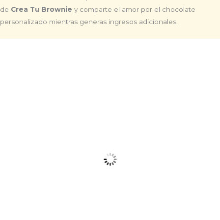
de
Crea Tu Brownie
y comparte el amor por el chocolate
personalizado mientras generas ingresos adicionales.​
Frase Personalizada