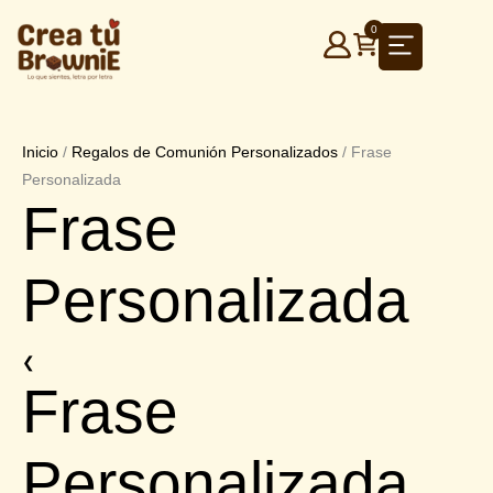
0
Ir
al
Inicio
/
Regalos de Comunión Personalizados
/ Frase
contenido
Personalizada
Frase
Personalizada
❮
Frase
Personalizada