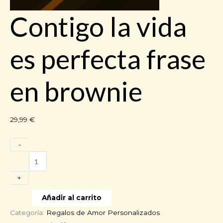
Contigo la vida
es perfecta frase
en brownie
29,99
€
-
Contigo
la
+
vida
es
Añadir al carrito
perfecta
Categoría:
Regalos de Amor Personalizados
frase