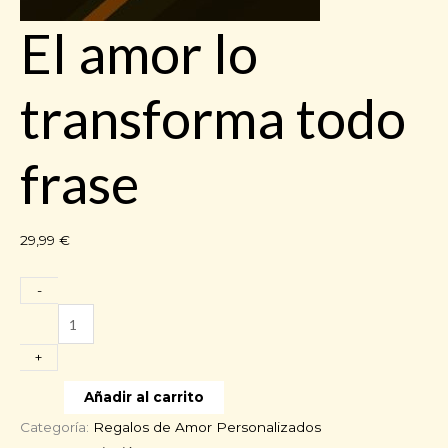
El amor lo
transforma todo
frase
29,99
€
-
El
amor
+
lo
transforma
Añadir al carrito
todo
Categoría:
Regalos de Amor Personalizados
frase