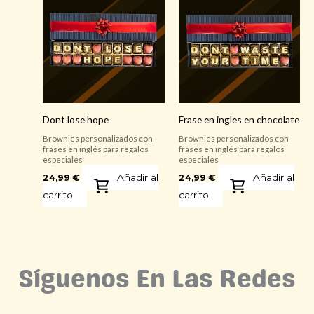
Dont lose hope
Frase en ingles en chocolate
Brownies personalizados con
Brownies personalizados con
frases en inglés para regalos
frases en inglés para regalos
especiales
especiales
Añadir al
Añadir al
24,99
€
24,99
€
carrito
carrito
Síguenos En Las Redes