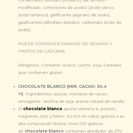
conservador (sorbato potásico), sal, almidón
modificado, correctores de acidez (ácido cítrico,
ácido tartárico), gelificante (alginato de sodio),
gasificantes (difosfato disódico, carbonato ácido de
sodio).
PUEDE CONTENER GRANOS DE SÉSAMO Y
FRUTOS DE CÁSCARA.
Alérgenos Contiene: Huevo, Leche, Soja, Cereales
que contienen gluten
CHOCOLATE BLANCO (MIN. CACAO: 30.4
%)
Ingredientes: azúcar, manteca de cacao,
emulgente : lecitina de soja, aroma natural de vainilla.
El
chocolate blanco
aporta vitamina A, potasio,
magnesio, zinc y hierro. Es rico en calcio gracias a su
alta composición láctea. Unos 100 gramos
de
chocolate blanco
contienen alrededor de 270