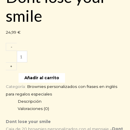
smile
24,99
€
-
Dont
lose
+
your
smile
Añadir al carrito
cantidad
Categoría:
Brownies personalizados con frases en inglés
para regalos especiales
Descripción
Valoraciones (0)
Dont lose your smile
Caja de 20 brownies personalizados con el mensaje –
Dont