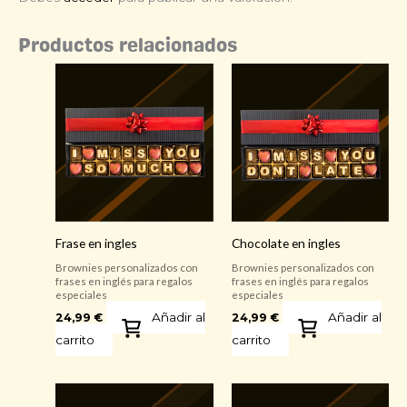
Productos relacionados
Frase en ingles
Chocolate en ingles
Brownies personalizados con
Brownies personalizados con
frases en inglés para regalos
frases en inglés para regalos
especiales
especiales
Añadir al
Añadir al
24,99
€
24,99
€
carrito
carrito