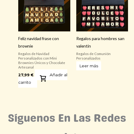
Feliz navidad frase con
Regalos para hombres san
brownie
valentin
Regalos de Navidad
Regalos de Comunión
Personalizados con Mini
Personalizados
Brownies Únicos y Chocolate
Leer más
Artesanal
Añadir al
27,99
€
carrito
Síguenos En Las Redes