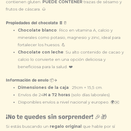
contienen gluten.
PUEDE CONTENER
trazas de sésamo y
frutos de cáscara. 🌰
Propiedades del chocolate 🍫🥛
Chocolate blanco
: Rico en vitamina A, calcio y
minerales como potasio, magnesio y zinc, ideal para
fortalecer los huesos. 💪
Chocolate con leche
: Su alto contenido de cacao y
calcio lo convierte en una opción deliciosa y
beneficiosa para la salud. ❤️
Información de envío 📦✈️
Dimensiones de la caja
: 29cm × 15,5 cm.
Envíos de 24
H a 72 horas
(solo días laborales).
Disponibles envíos a nivel nacional y europeo. 🌍✉️
¡No te quedes sin sorprender! 🎉🎁
Si estás buscando un
regalo original
que hable por sí